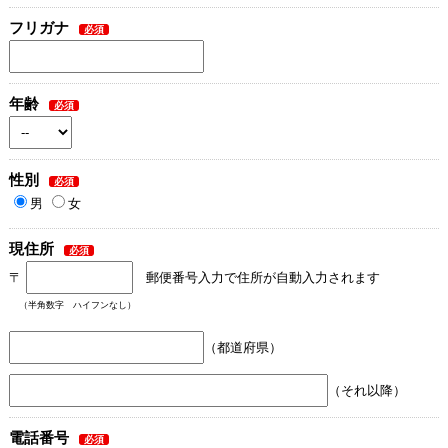
フリガナ
年齢
性別
男
女
現住所
〒
郵便番号入力で住所が自動入力されます
（半角数字 ハイフンなし）
（都道府県）
（それ以降）
電話番号